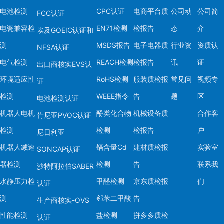
电池检测
CPC认证
电商平台质
公司动
公司简
FCC认证
电瓷兼容检
EN71检测
检报告
态
介
埃及GOEIC认证和
测
MSDS报告
电子电器质
行业资
资质认
NFSA认证
电气检测
REACH检测
检报告
讯
证
出口商核实EVS认
环境适应性
RoHS检测
服装质检报
常见问
视频专
证
检测
WEEE指令
告
题
区
电池检测认证
机器人电机
酚类化合物
机械设备质
合作客
肯尼亚PVOC认证
检测
检测
检报告
户
尼日利亚
机器人减速
镉含量Cd
建材质检报
实验室
SONCAP认证
器检测
检测
告
联系我
沙特阿拉伯SABER
水静压力检
甲醛检测
京东质检报
们
认证
测
邻苯二甲酸
告
生产商核实-OVS
性能检测
盐检测
拼多多质检
认证