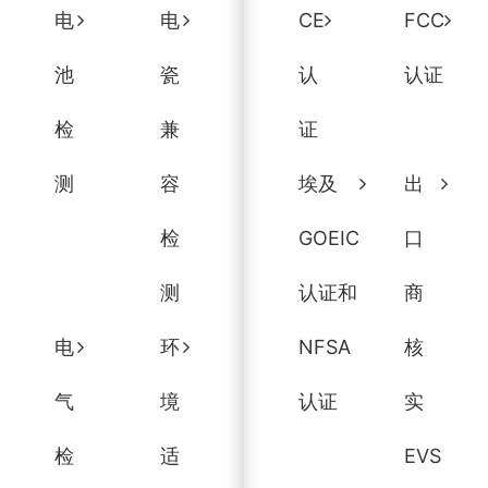
电
电
CE
FCC
池
瓷
认
认证
检
兼
证
测
容
埃及
出
检
GOEIC
口
测
认证和
商
电
环
NFSA
核
气
境
认证
实
检
适
EVS