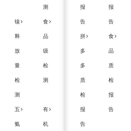
测
报
报
镍
食
告
告
释
品
拼
食
放
级
多
品
量
检
多
质
检
测
质
检
测
检
报
五
有
报
告
氨
机
告