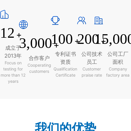
12
+
100
200
15,00
3,000
+
+
+
成立于
专利证书
公司技术
公司工厂
2013年
合作客户
资质
员工
面积
Focus on
Cooperating
testing for
Qualification
Customer
Company
customers
more than 12
Certificate
praise rate
factory area
years
我们的优势