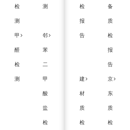
检
测
检
备
测
报
质
甲
邻
告
检
醛
苯
报
检
二
告
测
甲
建
京
酸
材
东
盐
质
质
检
检
检