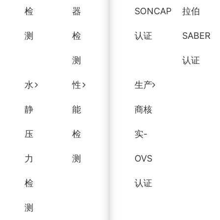
检
器
SONCAP
拉伯
测
检
认证
SABER
测
认证
水
性
生产
静
能
商核
压
检
实-
力
测
OVS
检
认证
测