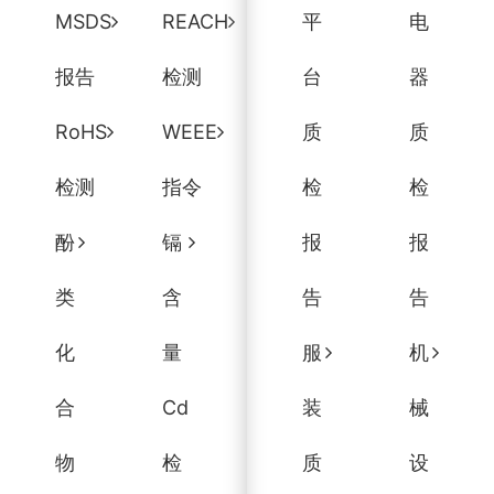
MSDS
REACH
平
电
报告
检测
台
器
RoHS
WEEE
质
质
检测
指令
检
检
酚
镉
报
报
类
含
告
告
化
量
服
机
合
Cd
装
械
物
检
质
设