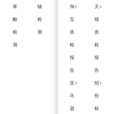
苯
锡
淘
天
酚
检
宝
猫
检
测
质
质
测
检
检
报
报
告
告
亚
招
马
投
逊
标