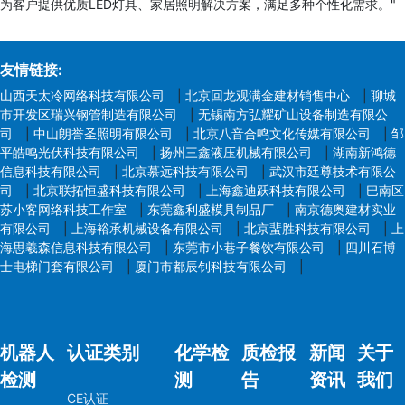
为客户提供优质LED灯具、家居照明解决方案，满足多种个性化需求。"
友情链接:
山西天太冷网络科技有限公司
|
北京回龙观满金建材销售中心
|
聊城
市开发区瑞兴钢管制造有限公司
|
无锡南方弘耀矿山设备制造有限公
司
|
中山朗誉圣照明有限公司
|
北京八音合鸣文化传媒有限公司
|
邹
平皓鸣光伏科技有限公司
|
扬州三鑫液压机械有限公司
|
湖南新鸿德
信息科技有限公司
|
北京慕远科技有限公司
|
武汉市廷尊技术有限公
司
|
北京联拓恒盛科技有限公司
|
上海鑫迪跃科技有限公司
|
巴南区
苏小客网络科技工作室
|
东莞鑫利盛模具制品厂
|
南京德奥建材实业
有限公司
|
上海裕承机械设备有限公司
|
北京蜚胜科技有限公司
|
上
海思羲森信息科技有限公司
|
东莞市小巷子餐饮有限公司
|
四川石博
士电梯门套有限公司
|
厦门市都辰钊科技有限公司
|
机器人
认证类别
化学检
质检报
新闻
关于
检测
测
告
资讯
我们
CE认证