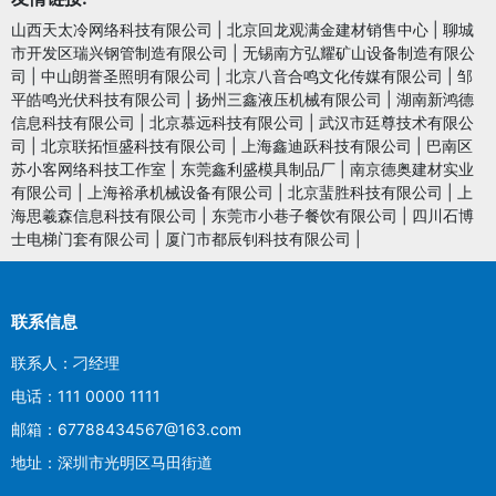
山西天太冷网络科技有限公司
|
北京回龙观满金建材销售中心
|
聊城
市开发区瑞兴钢管制造有限公司
|
无锡南方弘耀矿山设备制造有限公
司
|
中山朗誉圣照明有限公司
|
北京八音合鸣文化传媒有限公司
|
邹
平皓鸣光伏科技有限公司
|
扬州三鑫液压机械有限公司
|
湖南新鸿德
信息科技有限公司
|
北京慕远科技有限公司
|
武汉市廷尊技术有限公
司
|
北京联拓恒盛科技有限公司
|
上海鑫迪跃科技有限公司
|
巴南区
苏小客网络科技工作室
|
东莞鑫利盛模具制品厂
|
南京德奥建材实业
有限公司
|
上海裕承机械设备有限公司
|
北京蜚胜科技有限公司
|
上
海思羲森信息科技有限公司
|
东莞市小巷子餐饮有限公司
|
四川石博
士电梯门套有限公司
|
厦门市都辰钊科技有限公司
|
联系信息
联系人：刁经理
电话：111 0000 1111
邮箱：67788434567@163.com
地址：深圳市光明区马田街道