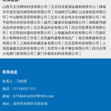
山西天太冷网络科技有限公司
|
北京回龙观满金建材销售中心
|
聊城
市开发区瑞兴钢管制造有限公司
|
无锡南方弘耀矿山设备制造有限公
司
|
中山朗誉圣照明有限公司
|
北京八音合鸣文化传媒有限公司
|
邹
平皓鸣光伏科技有限公司
|
扬州三鑫液压机械有限公司
|
湖南新鸿德
信息科技有限公司
|
北京慕远科技有限公司
|
武汉市廷尊技术有限公
司
|
北京联拓恒盛科技有限公司
|
上海鑫迪跃科技有限公司
|
巴南区
苏小客网络科技工作室
|
东莞鑫利盛模具制品厂
|
南京德奥建材实业
有限公司
|
上海裕承机械设备有限公司
|
北京蜚胜科技有限公司
|
上
海思羲森信息科技有限公司
|
东莞市小巷子餐饮有限公司
|
四川石博
士电梯门套有限公司
|
厦门市都辰钊科技有限公司
|
联系信息
联系人：刁经理
电话：111 0000 1111
邮箱：67788434567@163.com
地址：深圳市光明区马田街道