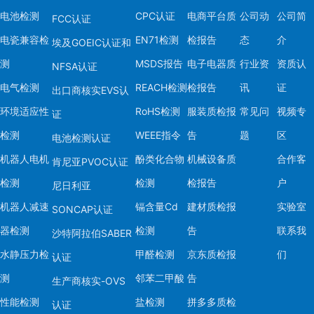
电池检测
CPC认证
电商平台质
公司动
公司简
FCC认证
电瓷兼容检
EN71检测
检报告
态
介
埃及GOEIC认证和
测
MSDS报告
电子电器质
行业资
资质认
NFSA认证
电气检测
REACH检测
检报告
讯
证
出口商核实EVS认
环境适应性
RoHS检测
服装质检报
常见问
视频专
证
检测
WEEE指令
告
题
区
电池检测认证
机器人电机
酚类化合物
机械设备质
合作客
肯尼亚PVOC认证
检测
检测
检报告
户
尼日利亚
机器人减速
镉含量Cd
建材质检报
实验室
SONCAP认证
器检测
检测
告
联系我
沙特阿拉伯SABER
水静压力检
甲醛检测
京东质检报
们
认证
测
邻苯二甲酸
告
生产商核实-OVS
性能检测
盐检测
拼多多质检
认证