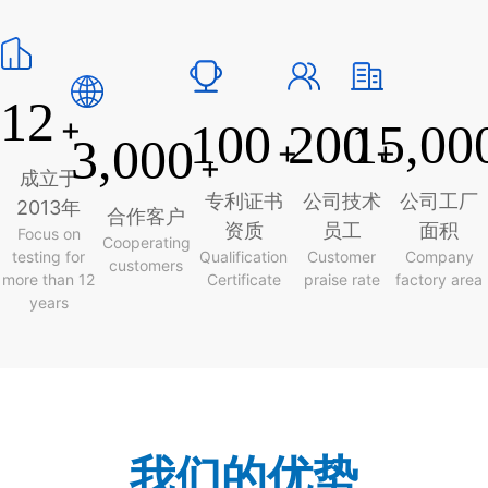
12
+
100
200
15,00
3,000
+
+
+
成立于
专利证书
公司技术
公司工厂
2013年
合作客户
资质
员工
面积
Focus on
Cooperating
testing for
Qualification
Customer
Company
customers
more than 12
Certificate
praise rate
factory area
years
我们的优势