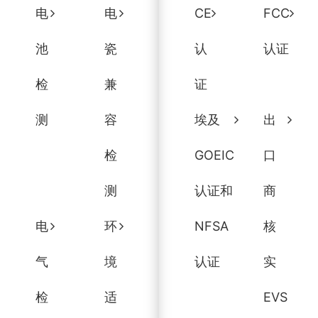
电
电
CE
FCC
池
瓷
认
认证
检
兼
证
测
容
埃及
出
检
GOEIC
口
测
认证和
商
电
环
NFSA
核
气
境
认证
实
检
适
EVS