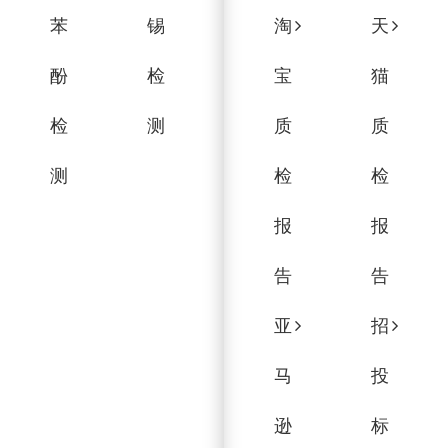
苯
锡
淘
天
酚
检
宝
猫
检
测
质
质
测
检
检
报
报
告
告
亚
招
马
投
逊
标