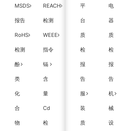
MSDS
REACH
平
电
报告
检测
台
器
RoHS
WEEE
质
质
检测
指令
检
检
酚
镉
报
报
类
含
告
告
化
量
服
机
合
Cd
装
械
物
检
质
设