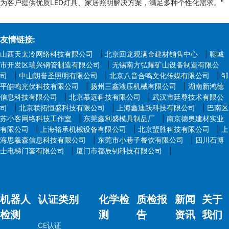
为客户提供优质LED灯具、家居照明解决方案，满足多种个性化需求。"
友情链接:
山西天太冷网络科技有限公司
|
北京回龙观满金建材销售中心
|
聊城
市开发区瑞兴钢管制造有限公司
|
无锡南方弘耀矿山设备制造有限公
司
|
中山朗誉圣照明有限公司
|
北京八音合鸣文化传媒有限公司
|
邹
平皓鸣光伏科技有限公司
|
扬州三鑫液压机械有限公司
|
湖南新鸿德
信息科技有限公司
|
北京慕远科技有限公司
|
武汉市廷尊技术有限公
司
|
北京联拓恒盛科技有限公司
|
上海鑫迪跃科技有限公司
|
巴南区
苏小客网络科技工作室
|
东莞鑫利盛模具制品厂
|
南京德奥建材实业
有限公司
|
上海裕承机械设备有限公司
|
北京蜚胜科技有限公司
|
上
海思羲森信息科技有限公司
|
东莞市小巷子餐饮有限公司
|
四川石博
士电梯门套有限公司
|
厦门市都辰钊科技有限公司
|
机器人
认证类别
化学检
质检报
新闻
关于
检测
测
告
资讯
我们
CE认证