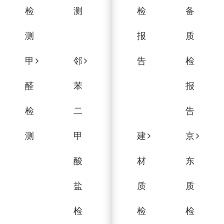
检
测
检
备
测
报
质
甲
邻
告
检
醛
苯
报
检
二
告
测
甲
建
京
酸
材
东
盐
质
质
检
检
检