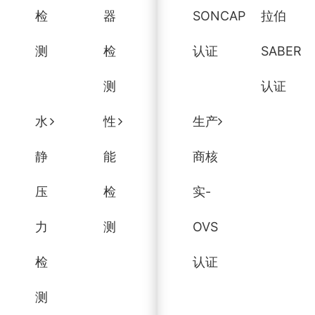
检
器
SONCAP
拉伯
测
检
认证
SABER
测
认证
水
性
生产
静
能
商核
压
检
实-
力
测
OVS
检
认证
测