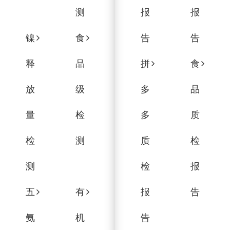
测
报
报
镍
食
告
告
释
品
拼
食
放
级
多
品
量
检
多
质
检
测
质
检
测
检
报
五
有
报
告
氨
机
告