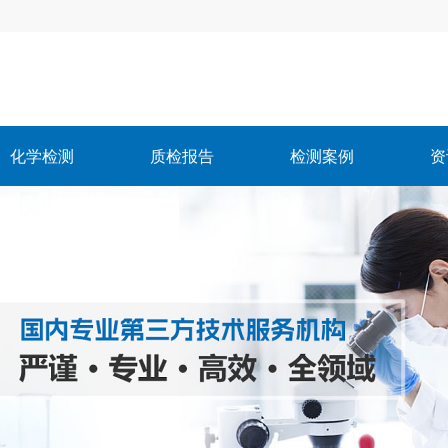
化学检测
质检报告
检测案例
资