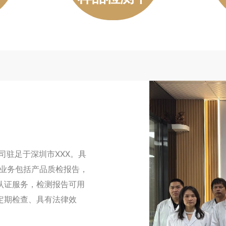
司驻足于深圳市XXX。具
要业务包括产品质检报告，
认证服务，检测报告可用
定期检查、具有法律效