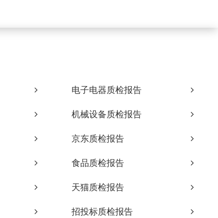
电子电器质检报告
机械设备质检报告
京东质检报告
食品质检报告
天猫质检报告
招投标质检报告