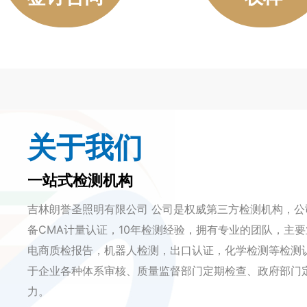
关于我们
一站式检测机构
吉林朗誉圣照明有限公司 公司是权威第三方检测机构，公
备CMA计量认证，10年检测经验，拥有专业的团队，主
电商质检报告，机器人检测，出口认证，化学检测等检测
于企业各种体系审核、质量监督部门定期检查、政府部门
力。