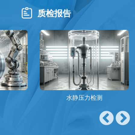
质检报告
测
机器人减速器检测