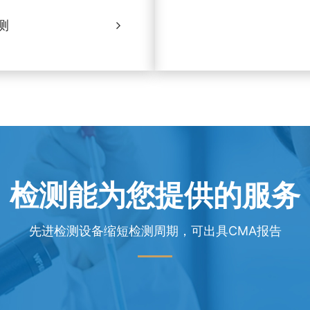
测
检测能为您提供的服务
先进检测设备缩短检测周期，可出具CMA报告