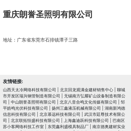
重庆朗誉圣照明有限公司
地址：广东省东莞市石排镇潭子三路
友情链接:
山西天太冷网络科技有限公司
|
北京回龙观满金建材销售中心
|
聊城
市开发区瑞兴钢管制造有限公司
|
无锡南方弘耀矿山设备制造有限公
司
|
中山朗誉圣照明有限公司
|
北京八音合鸣文化传媒有限公司
|
邹
平皓鸣光伏科技有限公司
|
扬州三鑫液压机械有限公司
|
湖南新鸿德
信息科技有限公司
|
北京慕远科技有限公司
|
武汉市廷尊技术有限公
司
|
北京联拓恒盛科技有限公司
|
上海鑫迪跃科技有限公司
|
巴南区
苏小客网络科技工作室
|
东莞鑫利盛模具制品厂
|
南京德奥建材实业