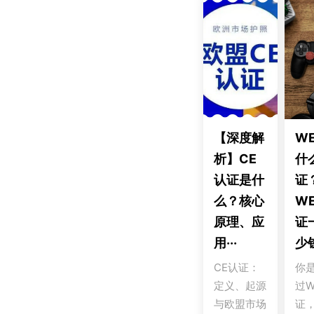
【深度解
W
析】CE
什
认证是什
证
么？核心
W
原理、应
证
用···
少
CE认证：
你
定义、起源
过W
与欧盟市场
证