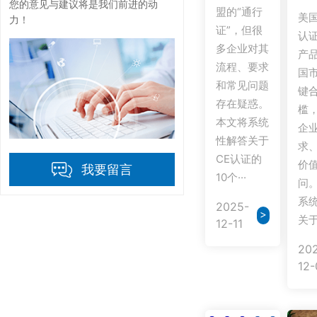
您的意见与建议将是我们前进的动
盟的“通行
美国
力！
证”，但很
认
多企业对其
产
流程、要求
国
和常见问题
键
存在疑惑。
槛
本文将系统
企
性解答关于
求
CE认证的
价
我要留言
10个···
问
系
2025-
>
关于
12-11
20
12-