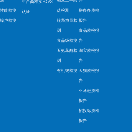
测
邻苯二甲酸
告
生产商核实-OVS
性能检测
盐检测
拼多多质检
认证
噪声检测
镍释放量检
报告
测
食品质检报
食品级检测
告
五氨苯酚检
淘宝质检报
测
告
有机锡检测
天猫质检报
告
亚马逊质检
报告
招投标质检
报告