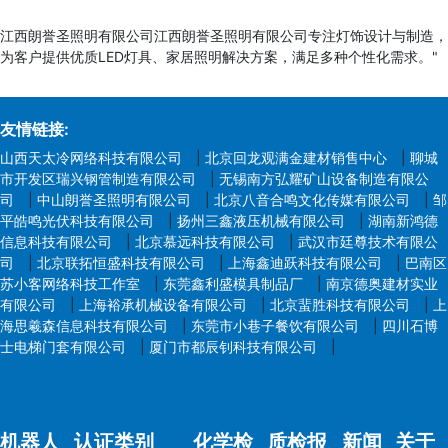
江西朗誉圣照明有限公司江西朗誉圣照明有限公司专注灯饰设计与制造，
为客户提供优质LED灯具、家居照明解决方案，满足多种个性化需求。"
友情链接:
山西天太冷网络科技有限公司
|
北京回龙观满金建材销售中心
|
聊城
市开发区瑞兴钢管制造有限公司
|
无锡南方弘耀矿山设备制造有限公
司
|
中山朗誉圣照明有限公司
|
北京八音合鸣文化传媒有限公司
|
邹
平皓鸣光伏科技有限公司
|
扬州三鑫液压机械有限公司
|
湖南新鸿德
信息科技有限公司
|
北京慕远科技有限公司
|
武汉市廷尊技术有限公
司
|
北京联拓恒盛科技有限公司
|
上海鑫迪跃科技有限公司
|
巴南区
苏小客网络科技工作室
|
东莞鑫利盛模具制品厂
|
南京德奥建材实业
有限公司
|
上海裕承机械设备有限公司
|
北京蜚胜科技有限公司
|
上
海思羲森信息科技有限公司
|
东莞市小巷子餐饮有限公司
|
四川石博
士电梯门套有限公司
|
厦门市都辰钊科技有限公司
|
机器人
认证类别
化学检
质检报
新闻
关于