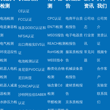
检测
测
告
资讯
我们
CE认证
电池检测
CPC认证
电商平台质
公司动
公司简
FCC认证
电瓷兼容检
EN71检测
检报告
态
介
埃及GOEIC认证和
测
MSDS报告
电子电器质
行业资
资质认
NFSA认证
电气检测
REACH检测
检报告
讯
证
出口商核实EVS认
环境适应性
RoHS检测
服装质检报
常见问
视频专
证
检测
WEEE指令
告
题
区
电池检测认证
机器人电机
酚类化合物
机械设备质
合作客
肯尼亚PVOC认证
检测
检测
检报告
户
尼日利亚
机器人减速
镉含量Cd
建材质检报
实验室
SONCAP认证
器检测
检测
告
联系我
沙特阿拉伯SABER
水静压力检
甲醛检测
京东质检报
们
认证