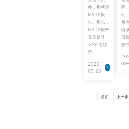
件，那就是
商
MSDS报
商
告。那么，
费
MSDS报告
特
究竟是什
份
么?它有哪
效性·
些···
20
09-
2025-
>
09-23
首页
上一页