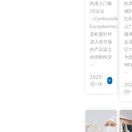
的准入门槛
的
CE认证
感到
（Conformité
它
Européenne）
么?
是欧盟针对
越
进入其市场
企
的产品设立
它?
的强制性安
为
···
WE
···
2025-
>
10-14
20
09