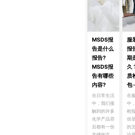
MSDS报
服
告是什么
报
报告?
期
MSDS报
久
告有哪些
质
内容?
包··
在日常生活
在
中，我们接
中
触到的许多
检
化学产品背
份
后都有一份
的
关键的文
论