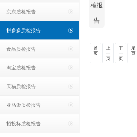
检报
京东质检报告
告
拼多多质检报告
首
上
下
尾
食品质检报告
页
一
一
页
页
页
淘宝质检报告
天猫质检报告
亚马逊质检报告
招投标质检报告