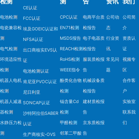
检测
测
告
资讯
我们
CE认证
电池检测
CPC认证
电商平台质
公司动
公司简
FCC认证
电瓷兼容检
EN71检测
检报告
态
介
埃及GOEIC认证和
测
MSDS报告
电子电器质
行业资
资质认
NFSA认证
电气检测
REACH检测
检报告
讯
证
出口商核实EVS认
环境适应性
RoHS检测
服装质检报
常见问
视频专
证
检测
WEEE指令
告
题
区
电池检测认证
机器人电机
酚类化合物
机械设备质
合作客
肯尼亚PVOC认证
检测
检测
检报告
户
尼日利亚
机器人减速
镉含量Cd
建材质检报
实验室
SONCAP认证
器检测
检测
告
联系我
沙特阿拉伯SABER
水静压力检
甲醛检测
京东质检报
们
认证
测
邻苯二甲酸
告
生产商核实-OVS