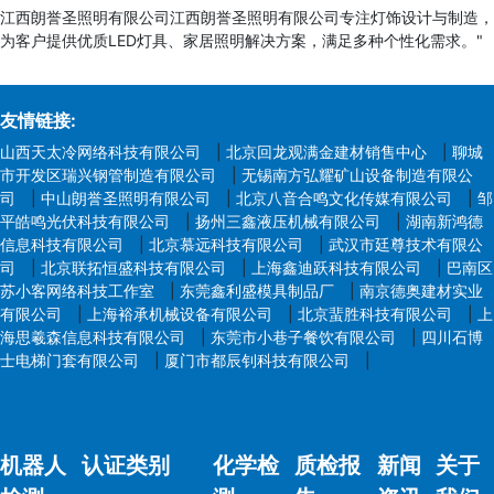
江西朗誉圣照明有限公司江西朗誉圣照明有限公司专注灯饰设计与制造，
为客户提供优质LED灯具、家居照明解决方案，满足多种个性化需求。"
友情链接:
山西天太冷网络科技有限公司
|
北京回龙观满金建材销售中心
|
聊城
市开发区瑞兴钢管制造有限公司
|
无锡南方弘耀矿山设备制造有限公
司
|
中山朗誉圣照明有限公司
|
北京八音合鸣文化传媒有限公司
|
邹
平皓鸣光伏科技有限公司
|
扬州三鑫液压机械有限公司
|
湖南新鸿德
信息科技有限公司
|
北京慕远科技有限公司
|
武汉市廷尊技术有限公
司
|
北京联拓恒盛科技有限公司
|
上海鑫迪跃科技有限公司
|
巴南区
苏小客网络科技工作室
|
东莞鑫利盛模具制品厂
|
南京德奥建材实业
有限公司
|
上海裕承机械设备有限公司
|
北京蜚胜科技有限公司
|
上
海思羲森信息科技有限公司
|
东莞市小巷子餐饮有限公司
|
四川石博
士电梯门套有限公司
|
厦门市都辰钊科技有限公司
|
机器人
认证类别
化学检
质检报
新闻
关于