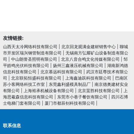
友情链接:
山西天太冷网络科技有限公司
|
北京回龙观满金建材销售中心
|
聊城
市开发区瑞兴钢管制造有限公司
|
无锡南方弘耀矿山设备制造有限公
司
|
中山朗誉圣照明有限公司
|
北京八音合鸣文化传媒有限公司
|
邹
平皓鸣光伏科技有限公司
|
扬州三鑫液压机械有限公司
|
湖南新鸿德
信息科技有限公司
|
北京慕远科技有限公司
|
武汉市廷尊技术有限公
司
|
北京联拓恒盛科技有限公司
|
上海鑫迪跃科技有限公司
|
巴南区
苏小客网络科技工作室
|
东莞鑫利盛模具制品厂
|
南京德奥建材实业
有限公司
|
上海裕承机械设备有限公司
|
北京蜚胜科技有限公司
|
上
海思羲森信息科技有限公司
|
东莞市小巷子餐饮有限公司
|
四川石博
士电梯门套有限公司
|
厦门市都辰钊科技有限公司
|
联系信息