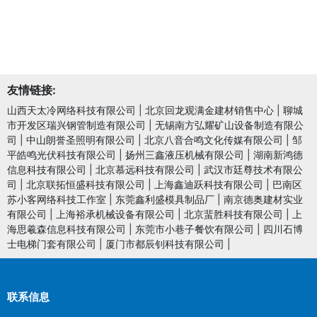
友情链接:
山西天太冷网络科技有限公司
|
北京回龙观满金建材销售中心
|
聊城
市开发区瑞兴钢管制造有限公司
|
无锡南方弘耀矿山设备制造有限公
司
|
中山朗誉圣照明有限公司
|
北京八音合鸣文化传媒有限公司
|
邹
平皓鸣光伏科技有限公司
|
扬州三鑫液压机械有限公司
|
湖南新鸿德
信息科技有限公司
|
北京慕远科技有限公司
|
武汉市廷尊技术有限公
司
|
北京联拓恒盛科技有限公司
|
上海鑫迪跃科技有限公司
|
巴南区
苏小客网络科技工作室
|
东莞鑫利盛模具制品厂
|
南京德奥建材实业
有限公司
|
上海裕承机械设备有限公司
|
北京蜚胜科技有限公司
|
上
海思羲森信息科技有限公司
|
东莞市小巷子餐饮有限公司
|
四川石博
士电梯门套有限公司
|
厦门市都辰钊科技有限公司
|
联系信息