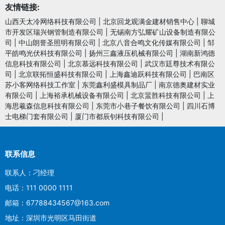
友情链接:
山西天太冷网络科技有限公司
|
北京回龙观满金建材销售中心
|
聊城
市开发区瑞兴钢管制造有限公司
|
无锡南方弘耀矿山设备制造有限公
司
|
中山朗誉圣照明有限公司
|
北京八音合鸣文化传媒有限公司
|
邹
平皓鸣光伏科技有限公司
|
扬州三鑫液压机械有限公司
|
湖南新鸿德
信息科技有限公司
|
北京慕远科技有限公司
|
武汉市廷尊技术有限公
司
|
北京联拓恒盛科技有限公司
|
上海鑫迪跃科技有限公司
|
巴南区
苏小客网络科技工作室
|
东莞鑫利盛模具制品厂
|
南京德奥建材实业
有限公司
|
上海裕承机械设备有限公司
|
北京蜚胜科技有限公司
|
上
海思羲森信息科技有限公司
|
东莞市小巷子餐饮有限公司
|
四川石博
士电梯门套有限公司
|
厦门市都辰钊科技有限公司
|
联系信息
联系人：刁经理
电话：111 0000 1111
邮箱：67788434567@163.com
地址：深圳市光明区马田街道