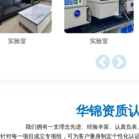
具备合规生产能力，增强进口商和消费者信任。
海关审核，减少查验时间和额外成本。
室
实验室
产商资质、产品合规性及生产流程证明文件，具体包括：
可证（需翻译成目标国语言并公证）。
设备清单（证明实际生产能力）。
SO 9001、ISO 22000、HACCP等）。
华锦资质
说明书及标签图（含目标国语言标签）。
测试报告（如尼日利亚的SONCAP、欧盟EN标准）。
产地证书COO或区域性自贸协定文件）。
我们拥有一支理念先进、经验丰富、认真负表
针对每一项目成立专项组，可为客户量身制定个性化认