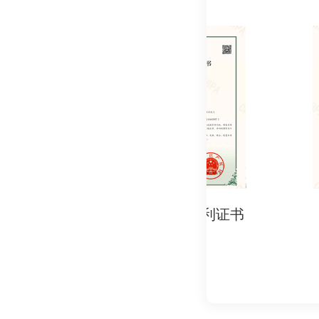
# 3. 生产流程文件
- 原材料采购记录及
- 生产工艺流程图及
- 成品出厂检验记录
# 4. 其他必要文件
- 与进口商的合作协
- 目标国要求的申请
五、认证流程概览
实用新型专利证书
实用新型专
1. 确认认证要求：
- 根据目标国法规明
2. 文件准备与提交：
- 整理生产商资质
3. 文件初审：