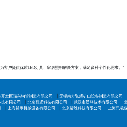
件完整性，可能要求补充材料。
行实地检查，验证生产条件、设备、流程与文件一致性。
证书或注册号，未通过需整改后重新申请。
常1-3年一次），应对法规更新或生产变更。
视文件准备、现场审核排期及整改时间而定）。
为客户提供优质LED灯具、家居照明解决方案，满足多种个性化需求。"
要求差异显著（如尼日利亚需与SONCAP结合，印尼需与SNI同
市开发区瑞兴钢管制造有限公司
|
无锡南方弘耀矿山设备制造有限公司
科技有限公司
|
北京慕远科技有限公司
|
武汉市廷尊技术有限公司
|
业翻译及公证，部分国家要求使馆认证。
司
|
上海裕承机械设备有限公司
|
北京蜚胜科技有限公司
|
上海思羲
设备校准记录、员工培训档案、原材料仓储管理。