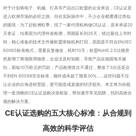
对于计划将电子、机械、灯具等产品出口欧盟的企业来说，CE认证是
进入欧洲市场的必经之路。但在实际操作中，不少企业都遭遇过类似
的困境：为了赶欧洲旺季，找了一家代理机构做CE认证，原本承诺20
天拿证，结果因为代理外发检测，周期延长到25天，错过最佳上市时
间；精心准备的技术文件被欧盟审核机构打回，原因是不符合EN/IEC
60065标准格式，需要反复修改，耗时10天；欧盟RoHS 2.0法规突
然新增了两项限用物质，企业没及时知晓，导致产品在德国海关被
扣，面临10万欧元的罚款；产品检测首次不通过，整改了3次还是达
不到EN 60598安全标准，额外成本超了预算30%……这些问题不仅
让企业的出海进程受阻，更可能造成直接的经济损失。本文将为你梳
理一套清晰的CE认证选购决策框架，帮你避开常见陷阱，找到高效合
规的解决方案。
CE认证选购的五大核心标准：从合规到
高效的科学评估