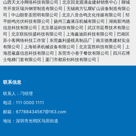
山西天太冷网络科技有限公司
|
北京回龙观满金建材销售中心
|
聊城
市开发区瑞兴钢管制造有限公司
|
无锡南方弘耀矿山设备制造有限公
司
|
中山朗誉圣照明有限公司
|
北京八音合鸣文化传媒有限公司
|
邹
平皓鸣光伏科技有限公司
|
扬州三鑫液压机械有限公司
|
湖南新鸿德
信息科技有限公司
|
北京慕远科技有限公司
|
武汉市廷尊技术有限公
司
|
北京联拓恒盛科技有限公司
|
上海鑫迪跃科技有限公司
|
巴南区
苏小客网络科技工作室
|
东莞鑫利盛模具制品厂
|
南京德奥建材实业
有限公司
|
上海裕承机械设备有限公司
|
北京蜚胜科技有限公司
|
上
海思羲森信息科技有限公司
|
东莞市小巷子餐饮有限公司
|
四川石博
士电梯门套有限公司
|
厦门市都辰钊科技有限公司
|
联系信息
联系人：刁经理
电话：111 0000 1111
邮箱：67788434567@163.com
地址：深圳市光明区马田街道