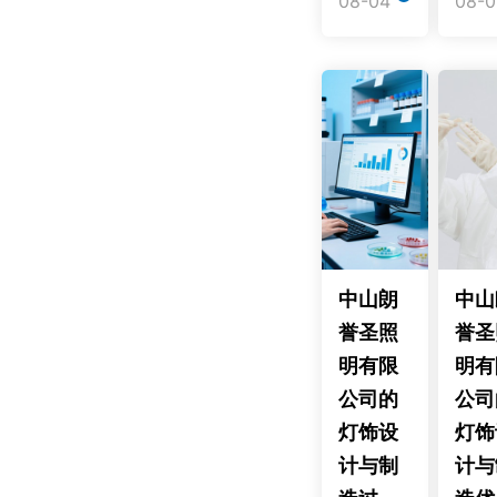
08-04
08-0
中山朗
中山
誉圣照
誉圣
明有限
明有
公司的
公司
灯饰设
灯饰
计与制
计与