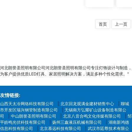
首页
上一页
河北朗誉圣照明有限公司河北朗誉圣照明有限公司专注灯饰设计与制造，
为客户提供优质LED灯具、家居照明解决方案，满足多种个性化需求。"
友情链接:
山西天太冷网络科技有限公司
|
北京回龙观满金建材销售中心
|
聊城
市开发区瑞兴钢管制造有限公司
|
无锡南方弘耀矿山设备制造有限公
司
|
中山朗誉圣照明有限公司
|
北京八音合鸣文化传媒有限公司
|
邹
平皓鸣光伏科技有限公司
|
扬州三鑫液压机械有限公司
|
湖南新鸿德
信息科技有限公司
|
北京慕远科技有限公司
|
武汉市廷尊技术有限公