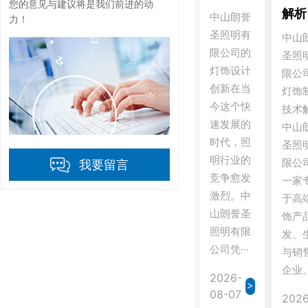
您的意见与建议将是我们前进的动
解析
中山朗誉
力！
圣照明有
中山
限公司的
圣照
灯饰设计
限公
创新在当
灯饰
今这个快
技术
速发展的
中山
时代，照
圣照
明行业的
限公
我要留言
竞争愈发
一家
激烈。中
于高
山朗誉圣
饰产
照明有限
发、
公司凭···
与销
企业。
2026-
>
08-07
2026