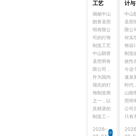
工艺
计与·
揭秘中山
中山
朗誉圣照
圣照
明有限公
限公
司的灯饰
何实
制造工艺
饰设
中山朗誉
制造
圣照明有
效性
限公司，
今这
作为国内
速发
领先的灯
时代
饰制造商
山朗
之一，以
照明
其精湛的
公司
制造工···
只有不
2026-
2026
>