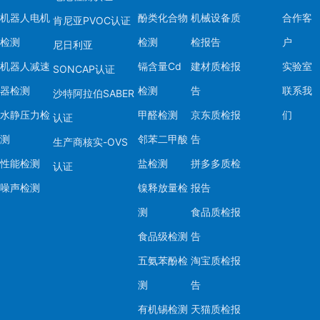
机器人电机
酚类化合物
机械设备质
合作客
肯尼亚PVOC认证
检测
检测
检报告
户
尼日利亚
机器人减速
镉含量Cd
建材质检报
实验室
SONCAP认证
器检测
检测
告
联系我
沙特阿拉伯SABER
水静压力检
甲醛检测
京东质检报
们
认证
测
邻苯二甲酸
告
生产商核实-OVS
性能检测
盐检测
拼多多质检
认证
噪声检测
镍释放量检
报告
测
食品质检报
食品级检测
告
五氨苯酚检
淘宝质检报
测
告
有机锡检测
天猫质检报