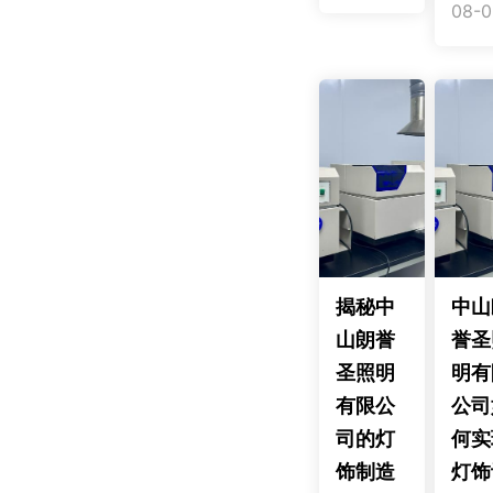
08-0
揭秘中
中山
山朗誉
誉圣
圣照明
明有
有限公
公司
司的灯
何实
饰制造
灯饰