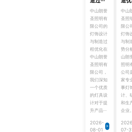
造过···
造优·
中山朗誉
中山
圣照明有
圣照
限公司的
限公
灯饰设计
灯饰
与制造过
与制
程优化在
势分
中山朗誉
山朗
圣照明有
照明
限公司，
公司
我们深知
家专
一个优质
事灯
的灯具设
计、
计对于提
和生
升产品···
企业。
2026-
2026
>
08-01
07-3