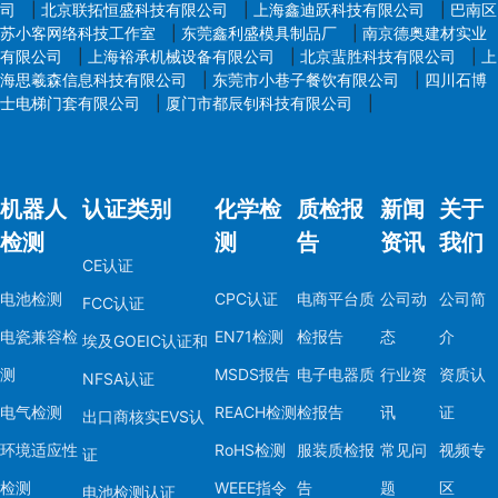
司
|
北京联拓恒盛科技有限公司
|
上海鑫迪跃科技有限公司
|
巴南区
苏小客网络科技工作室
|
东莞鑫利盛模具制品厂
|
南京德奥建材实业
有限公司
|
上海裕承机械设备有限公司
|
北京蜚胜科技有限公司
|
上
海思羲森信息科技有限公司
|
东莞市小巷子餐饮有限公司
|
四川石博
士电梯门套有限公司
|
厦门市都辰钊科技有限公司
|
机器人
认证类别
化学检
质检报
新闻
关于
检测
测
告
资讯
我们
CE认证
电池检测
CPC认证
电商平台质
公司动
公司简
FCC认证
电瓷兼容检
EN71检测
检报告
态
介
埃及GOEIC认证和
测
MSDS报告
电子电器质
行业资
资质认
NFSA认证
电气检测
REACH检测
检报告
讯
证
出口商核实EVS认
环境适应性
RoHS检测
服装质检报
常见问
视频专
证
检测
WEEE指令
告
题
区
电池检测认证