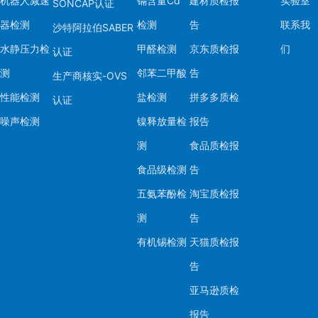
机器人减速
镉含量Cd
建材质检报
实验室
SONCAP认证
器检测
检测
告
联系我
沙特阿拉伯SABER
水静压力检
甲醛检测
京东质检报
们
认证
测
邻苯二甲酸
告
生产商核实-OVS
性能检测
盐检测
拼多多质检
认证
噪声检测
镍释放量检
报告
测
食品质检报
食品级检测
告
五氨苯酚检
淘宝质检报
测
告
有机锡检测
天猫质检报
告
亚马逊质检
报告