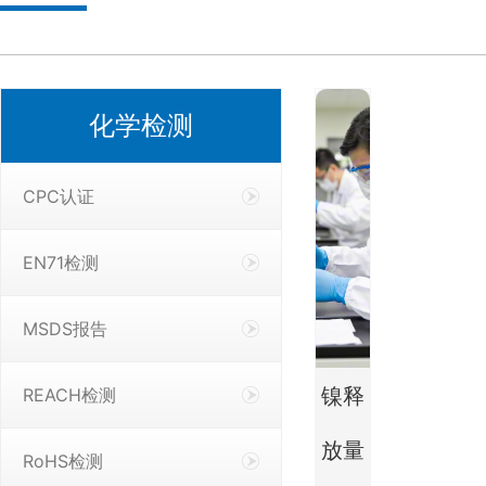
化学检测
CPC认证
EN71检测
MSDS报告
镍释
REACH检测
放量
RoHS检测